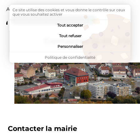
Accueil
Page active :
Contacter la mairie
Ce site utilise des cookies et vous donne le contrôle sur ceux
que vous souhaitez activer
ADDTOANY (SHARE) EST DÉSACTIVÉ.
Tout accepter
Tout refuser
Contacter la mairie
Personnaliser
Politique de confidentialité
Contacter la mairie
Étape
1
/1