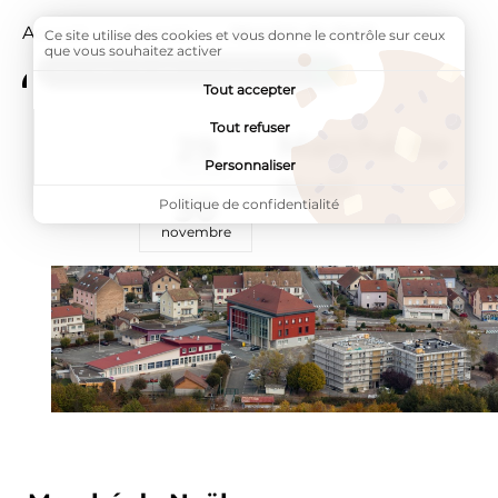
Accueil
Agenda
Page active :
Marché de Noël
Ce site utilise des cookies et vous donne le contrôle sur ceux
que vous souhaitez activer
ADDTOANY (SHARE) EST DÉSACTIVÉ.
Tout accepter
Tout refuser
Marché de
29
Du
Personnaliser
novembre
Noël
30
Politique de confidentialité
au
novembre