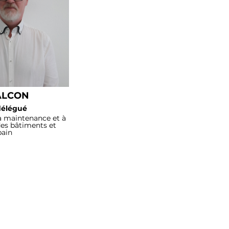
 ALCON
délégué
a maintenance et à
des bâtiments et
bain