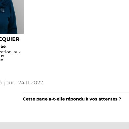
ACQUIER
uée
ation, aux
ux
e.
 jour :
24.11.2022
Cette page a-t-elle répondu à vos attentes ?