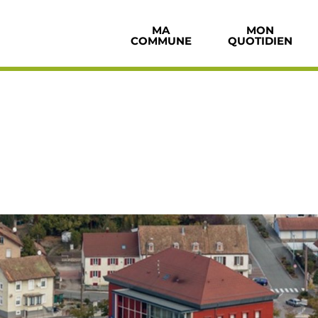
MA
MON
COMMUNE
Accès au sous-menu de Ma
QUOTIDIEN
Accès au 